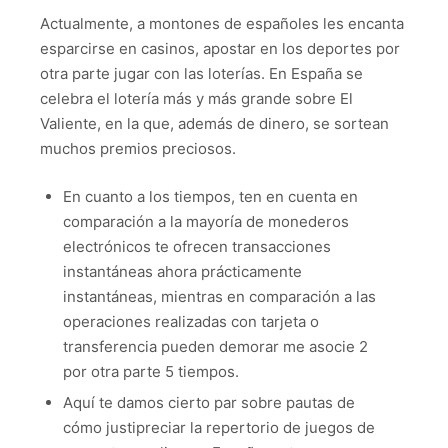
Actualmente, a montones de españoles les encanta
esparcirse en casinos, apostar en los deportes por
otra parte jugar con las loterías. En España se
celebra el lotería más y más grande sobre El
Valiente, en la que, además de dinero, se sortean
muchos premios preciosos.
En cuanto a los tiempos, ten en cuenta en
comparación a la mayoría de monederos
electrónicos te ofrecen transacciones
instantáneas ahora prácticamente
instantáneas, mientras en comparación a las
operaciones realizadas con tarjeta o
transferencia pueden demorar me asocie 2
por otra parte 5 tiempos.
Aquí te damos cierto par sobre pautas de
cómo justipreciar la repertorio de juegos de