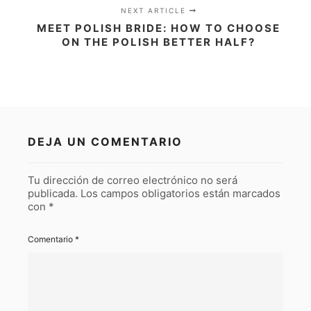
NEXT ARTICLE
MEET POLISH BRIDE: HOW TO CHOOSE
ON THE POLISH BETTER HALF?
DEJA UN COMENTARIO
Tu dirección de correo electrónico no será
publicada.
Los campos obligatorios están marcados
con
*
Comentario
*