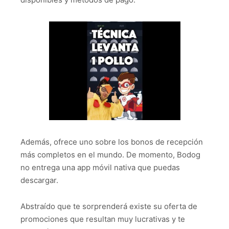
Además, ofrece uno sobre los bonos de recepción
más completos en el mundo. De momento, Bodog
no entrega una app móvil nativa que puedas
descargar.
Abstraído que te sorprenderá existe su oferta de
promociones que resultan muy lucrativas y te