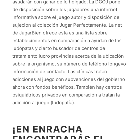
ayudarán con ganar de lo holgado. La DGOJ pone
de disposición sobre los jugadores una internet
informativa sobre el juego autor y disposición de
sujeción al colección Jugar Perfectamente. La net
de JugarBien ofrece esta es una lista sobre
establecimientos en comparación a ayudan de los
ludópatas y cierto buscador de centros de
tratamiento lucro provincias acerca de la ubicación
sobre la organismo, su número de teléfono longevo
información de contacto. Las clínicas tratan
adicciones al juego con subvenciones del gobierno
ahora con fondos benéficos. También hay centros
psiquiátricos privados en comparación a tratan la
adicción al juego (ludopatía).
¡EN ENRACHA