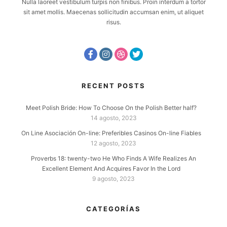
Nulla laoreet vestibulum turpis non finibus. Proin interdum a tortor
sit amet mollis. Maecenas sollicitudin accumsan enim, ut aliquet
risus.
RECENT POSTS
Meet Polish Bride: How To Choose On the Polish Better half?
14 agosto, 2023
On Line Asociación On-line: Preferibles Casinos On-line Fiables
12 agosto, 2023
Proverbs 18: twenty-two He Who Finds A Wife Realizes An
Excellent Element And Acquires Favor In the Lord
9 agosto, 2023
CATEGORÍAS