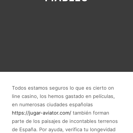
Todos estamos seguros lo que es cierto on
line casino, los hemos gastado en películas,
en numerosas ciudades españolas
https://jugar-aviator.com/
también forman
parte de los paisajes de incontables terrenos
de España. Por ayuda, verifica tu longevidad